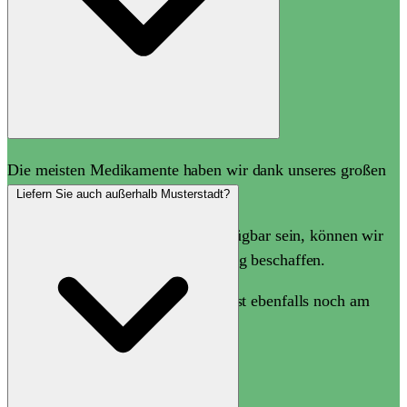
Die meisten Medikamente haben wir dank unseres großen
Warenlagers sofort vorrätig.
Liefern Sie auch außerhalb Musterstadt?
Sollte ein Artikel einmal nicht verfügbar sein, können wir
ihn in der Regel noch am selben Tag beschaffen.
Dadurch ist Ihre Vorbestellung meist ebenfalls noch am
selben Tag abholbereit.