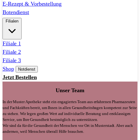
E-Rezept & Vorbestellung
Botendienst
Filialen
Filiale 1
Filiale 2
Filiale 3
Shop
Notdienst
Jetzt Bestellen
Unser Team
In der Muster Apotheke steht ein engagiertes Team aus erfahrenen Pharmazeuten
und Fachkräften bereit, um Ihnen in allen Gesundheitsfragen kompetent zur Seite
zu stehen. Wir legen großen Wert auf individuelle Beratung und erstklassigen
Service, um Ihre Gesundheit bestmöglich zu unterstützen.
Wir sind da für die Gesundheit der Menschen vor Ort in Musterstadt. Aber auch
anderswo, weil Menschen überall Hilfe brauchen.