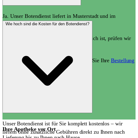
Ja. Unser Botendienst liefert in Musterstadt und im
Umkreis von bis zu 15 km.
Wie hoch sind die Kosten für den Botendienst?
Ob eine Lieferung an Ihre Adresse möglich ist, prüfen wir
gerne individuell.
Sprechen Sie uns einfach an oder geben Sie Ihre
Bestellung
direkt auf.
Unser Botendienst ist für Sie komplett kostenlos – wir
Ihre Apotheke vor Ort
liefern ohne zusätzliche Gebühren direkt zu Ihnen nach
Lieferung bis zu Ihnen nach Hause